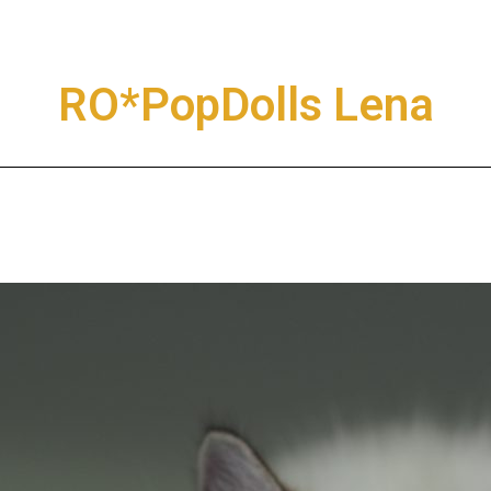
RO*PopDolls Lena