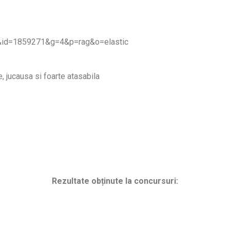
p&id=1859271&g=4&p=rag&o=elastic
, jucausa si foarte atasabila
Rezultate obținute la concursuri: