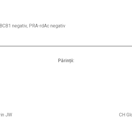
ABCB1 negativ, PRA-rdAc negativ
Părinții:
vin JW
CH Gl