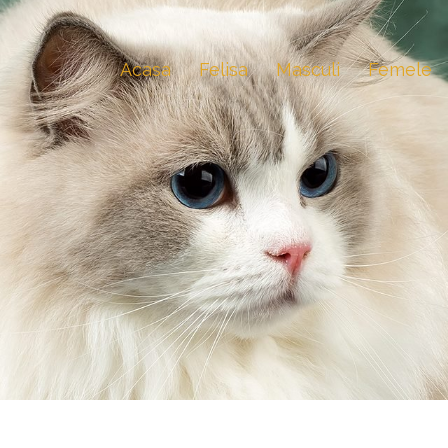
Acasa
Felisa
Masculi
Femele